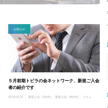
お知らせ
５月前期トビラの会ネットワーク、新規ご入会
者の紹介です
2018.05.25
新規入会（S女性）
新規入会（M女性）
コラム